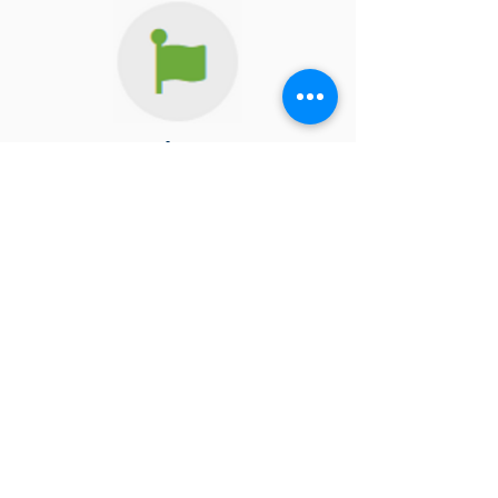
Valores
Nuestro mejor activo, nuestros
colaboradores
Trabajar en equipo = ganar en equipo
Sostener una alta responsabilidad individual
asesoramiento claro veraz y confiado a
nuestros clientes
Nuestra reputación es lo mas importante.
Sotillo & Company
Marbella PH World Trade Center Oficina
No.12
(+507)
393-9910
ventas@sotillocompany.com