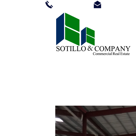
(507) 393-9910
ventas@sotill