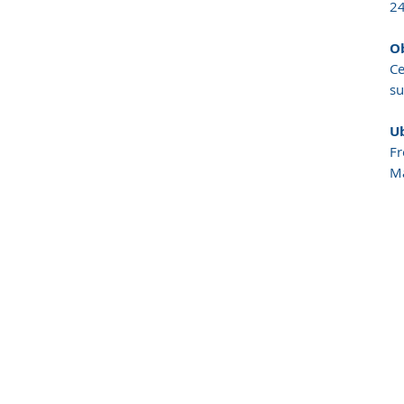
24
O
Ce
su
U
Fr
Ma