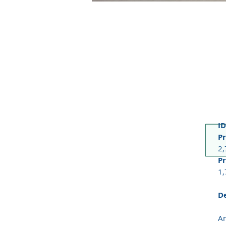
ID
Pr
2
Pr
1
De
Am